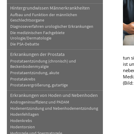
Hintergrundwissen Männerkrankheiten
Blut, Krebs und Infektionen
Neurologie
Aufbau und Funktion der männlichen
Geschlechtsorgane
Haut, Haare und Nägel
Schmerz- und Schla
Diagnoseverfahren urologischer Erkrankungen
Die medizinischen Fachgebiete
Psychische Erkrankungen
Frauenkrankheiten
Urologie/Dermatologie
Die PSA-Debatte
Erkrankungen der Prostata
tun s
Prostataentzündung (chronisch) und
ist u
Beckenbodenmyalgie
neben
Prostataentzündung, akute
Mediz
Prostatakrebs
(Bild
Prostatavergrößerung, gutartige
Erkrankungen von Hoden und Nebenhoden
Androgeninsuffizienz und PADAM
Hodenentzündung und Nebenhodenentzündung
Hodenfehllagen
Hodenkrebs
Hodentorsion
Hydrozele und Spermatozele