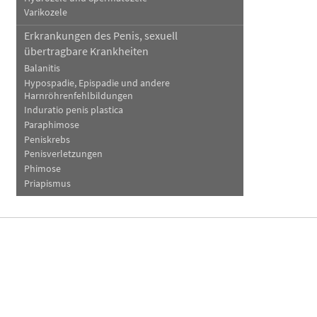
Varikozele
Erkrankungen des Penis, sexuell
übertragbare Krankheiten
Balanitis
Hypospadie, Epispadie und andere
Harnröhrenfehlbildungen
Induratio penis plastica
Paraphimose
Peniskrebs
Penisverletzungen
Phimose
Priapismus