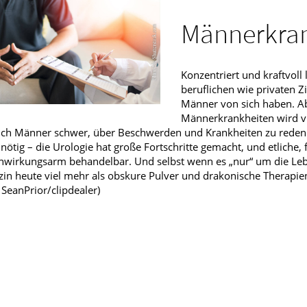
Männerkrankheiten
Männerkra
fmedizin
Konzentriert und kraftvoll
beruflichen wie privaten Z
Männer von sich haben. Ab
Männerkrankheiten wird v
ich Männer schwer, über Beschwerden und Krankheiten zu reden. 
nnötig – die Urologie hat große Fortschritte gemacht, und etliche
wirkungsarm behandelbar. Und selbst wenn es „nur“ um die Leben
in heute viel mehr als obskure Pulver und drakonische Therapien
: SeanPrior/clipdealer)