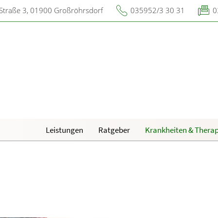
Straße 3, 01900 Großröhrsdorf
035952/3 30 31
0
Leistungen
Ratgeber
Krankheiten & Therap
Laborwerte A-Z
Magen und Darm
R
N
Nahrungsergänzungsmittel A-Z
Herz, Gefäße, Kreislauf
O
d Lunge
Notfälle A-Z
Stoffwechsel
R