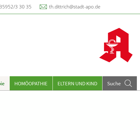
35952/3 30 35
th.dittrich@stadt-apo.de
ie
HOMÖOPATHIE
ELTERN UND KIND
Suche
eiseimpfungen A-Z
ieren und Harnwege
rthopädie und Unfallmedizin
heumatologische Erkrankungen